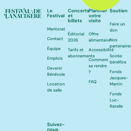
Le
Concerts
Planifier
Soutien
Festival
et
votre
billets
visite
Faire un
Mentorat
don
Éditorial
Offre
Contact
Nos
2026
alimentaire
partenaire
Équipe
Tarifs et
Accessibilité
Soirée
abonnements
Emplois
Comment
bénéfice
se rendre
Devenir
Fonds
?
Bénévole
Jacques-
FAQ
Location
Martin
de salle
Fonds
Luc-
Ratelle
Suivez-
nous