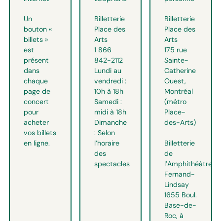
Un
Billetterie
Billetterie
bouton «
Place des
Place des
billets »
Arts
Arts
est
1 866
175 rue
présent
842-2112
Sainte-
dans
Lundi au
Catherine
chaque
vendredi :
Ouest,
page de
10h à 18h
Montréal
concert
Samedi :
(métro
pour
midi à 18h
Place-
acheter
Dimanche
des-Arts)
vos billets
: Selon
Billetterie
en ligne.
l’horaire
de
des
l’Amphithéâtre
spectacles
Fernand-
Lindsay
1655 Boul.
Base-de-
Roc, à