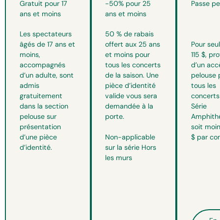
Gratuit pour 17
-50% pour 25
Passe pe
ans et moins
ans et moins
Les spectateurs
50 % de rabais
Pour seu
âgés de 17 ans et
offert aux 25 ans
115 $, pro
moins,
et moins pour
d’un accè
accompagnés
tous les concerts
pelouse 
d’un adulte, sont
de la saison. Une
tous les
admis
pièce d’identité
concerts
gratuitement
valide vous sera
Série
dans la section
demandée à la
Amphithé
pelouse sur
porte.
soit moin
présentation
Non-applicable
$ par co
d’une pièce
sur la série Hors
d’identité.
les murs