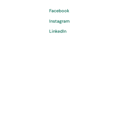
Facebook
Instagram
LinkedIn
©
2026
Copyright. All Rights Reserved.
Politiques de confidentialité
Conditions d'utilisation