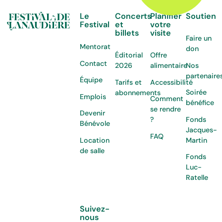
Le
Concerts
Planifier
Soutien
Festival
et
votre
billets
visite
Faire un
Mentorat
don
Éditorial
Offre
Contact
Nos
2026
alimentaire
partenaire
Équipe
Tarifs et
Accessibilité
Soirée
abonnements
Emplois
Comment
bénéfice
se rendre
Devenir
Fonds
?
Bénévole
Jacques-
FAQ
Location
Martin
de salle
Fonds
Luc-
Ratelle
Suivez-
nous