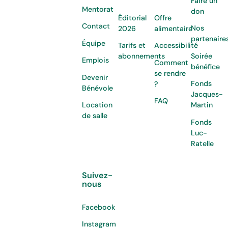
Faire un
Mentorat
don
Éditorial
Offre
Contact
Nos
2026
alimentaire
partenaire
Équipe
Tarifs et
Accessibilité
Soirée
abonnements
Emplois
Comment
bénéfice
se rendre
Devenir
Fonds
?
Bénévole
Jacques-
FAQ
Location
Martin
de salle
Fonds
Luc-
Ratelle
Suivez-
nous
Facebook
Instagram