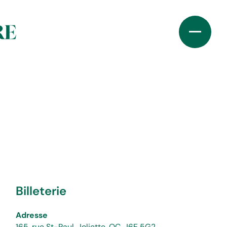
Billeterie
Adresse
165, rue St-Paul, Joliette, QC, J6E 5G2.