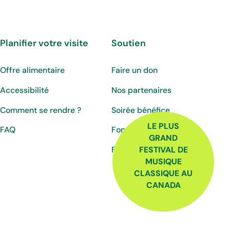
Planifier votre visite
Soutien
Offre alimentaire
Faire un don
Accessibilité
Nos partenaires
Comment se rendre ?
Soirée bénéfice
LE PLUS
FAQ
Fonds Jacques-Martin
GRAND
Fonds Luc-Ratelle
FESTIVAL DE
MUSIQUE
CLASSIQUE AU
CANADA