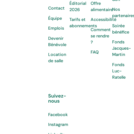
Éditorial
Offre
Contact
Nos
2026
alimentaire
partenaire
Équipe
Tarifs et
Accessibilité
Soirée
abonnements
Emplois
Comment
bénéfice
se rendre
Devenir
Fonds
?
Bénévole
Jacques-
FAQ
Location
Martin
de salle
Fonds
Luc-
Ratelle
Suivez-
nous
Facebook
Instagram