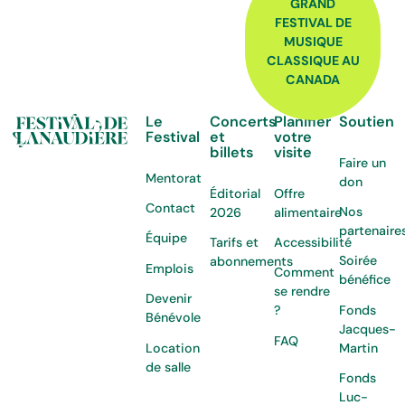
GRAND
FESTIVAL DE
MUSIQUE
CLASSIQUE AU
CANADA
Le
Concerts
Planifier
Soutien
Festival
et
votre
billets
visite
Faire un
Mentorat
don
Éditorial
Offre
Contact
Nos
2026
alimentaire
partenaire
Équipe
Tarifs et
Accessibilité
Soirée
abonnements
Emplois
Comment
bénéfice
se rendre
Devenir
Fonds
?
Bénévole
Jacques-
FAQ
Location
Martin
de salle
Fonds
Luc-