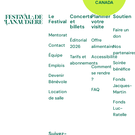
CANADA
Le
Concerts
Planifier
Soutien
Festival
et
votre
billets
visite
Faire un
Mentorat
don
Éditorial
Offre
Contact
Nos
2026
alimentaire
partenaire
Équipe
Tarifs et
Accessibilité
Soirée
abonnements
Emplois
Comment
bénéfice
se rendre
Devenir
Fonds
?
Bénévole
Jacques-
FAQ
Location
Martin
de salle
Fonds
Luc-
Ratelle
Suivez-