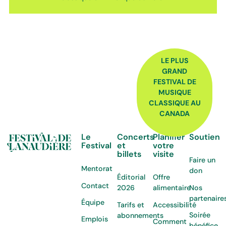
FOOTER
LE PLUS
GRAND
FESTIVAL DE
MUSIQUE
CLASSIQUE AU
CANADA
Le
Concerts
Planifier
Soutien
Festival
et
votre
billets
visite
Faire un
Mentorat
don
Éditorial
Offre
Contact
Nos
2026
alimentaire
partenaire
Équipe
Tarifs et
Accessibilité
Soirée
abonnements
Emplois
Comment
bénéfice