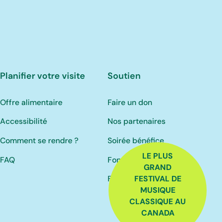
Planifier votre visite
Soutien
Offre alimentaire
Faire un don
Accessibilité
Nos partenaires
Comment se rendre ?
Soirée bénéfice
LE PLUS
FAQ
Fonds Jacques-Martin
GRAND
Fonds Luc-Ratelle
FESTIVAL DE
MUSIQUE
CLASSIQUE AU
CANADA