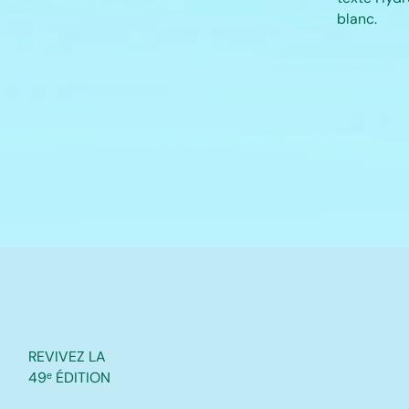
DE
MUS
CLA
AU
CAN
REVIVEZ LA
49ᵉ ÉDITION