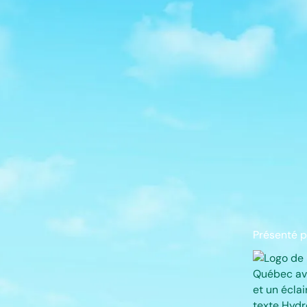
LE
PLUS
GRA
FEST
Présenté p